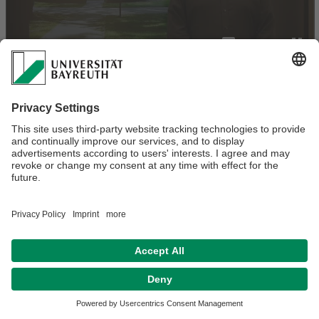
Verantwortlich für die Redaktion:
Philipp Schramm
Datenschutz / Disclaimer
Impressum
Hausordnung
Sitemap
Kontakt
Barrierefreiheitserklärung