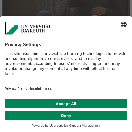
Verantwortlich für die Redaktion:
Philipp Schramm
Datenschutz / Disclaimer
Impressum
Hausordnung
Sitemap
Kontakt
Barrierefreiheitserklärung