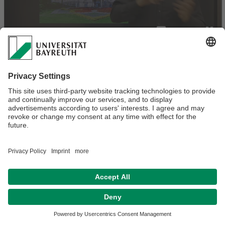
Verantwortlich für die Redaktion:
Philipp Schramm
Datenschutz / Disclaimer
Impressum
Hausordnung
Sitemap
Kontakt
Barrierefreiheitserklärung