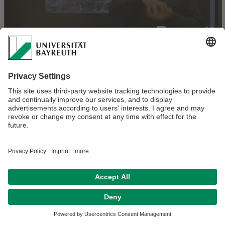
Verantwortlich für die Redaktion:
Philipp Schramm
Datenschutz / Disclaimer
Impressum
Hausordnung
Sitemap
Kontakt
Barrierefreiheitserklärung